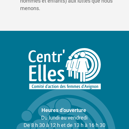
hommes et enfants) aux luttes que nous
menons.
Heures d’ouverture
Du lundi au vendredi
De 8 h 30 à 12 h et de 13 h à 16 h 30